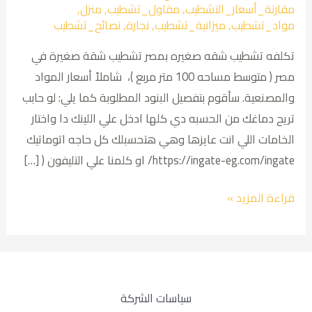
مقارنة_أسعار_التشطيب
,
مقاول_تشطيب
,
منزل
,
مواد_تشطيب
,
ميزانية_تشطيب
,
نجارة
,
نصائح_تشطيب
تكلفه تشطيب شقه صغيره بمصر تشطيب شقة صغيرة في
مصر ( متوسط مساحه 100 متر مربع )، شاملاً أسعار المواد
والمصنعية. سأقوم بتفصيل البنود المطلوبة كما يلي: لو حابب
تريح دماغك من الحسبه دي كلها ادخل علي اللينك دا واختار
الخامات اللي انت عايزها وهي هتحسبلك كل حاجه اتوماتيك
https://ingate-eg.com/ingate/ او كلمنا علي التليفون ( […]
قراءة المزيد »
سياسات الشركة