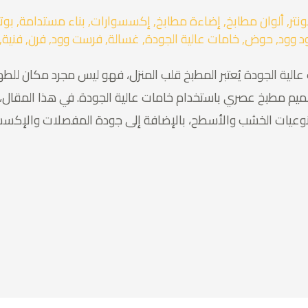
نتر
,
ألوان مطابخ
,
إضاءة مطابخ
,
إكسسوارات
,
بناء مستدامة
,
بوتا
د وود
,
حوض
,
خامات عالية الجودة
,
غسالة
,
فرست وود
,
فرن
,
فنية
,
الية الجودة يُعتبر المطبخ قلب المنزل، فهو ليس مجرد مكان لل
صميم مطبخ عصري باستخدام خامات عالية الجودة. في هذا المقا
ات الخشب والأسطح، بالإضافة إلى جودة المفصلات والإكسسوارات. 1. الت