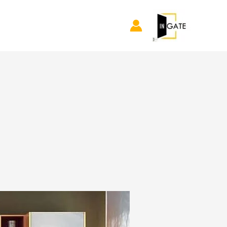
خطي
لى
لمحتوى
تصميم
مطبخ