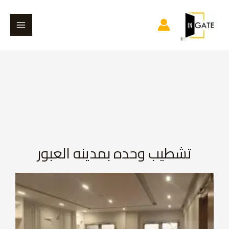
خطي
Main
لى
Menu
لمحتوى
تشطيب وحده بمدينه العبور